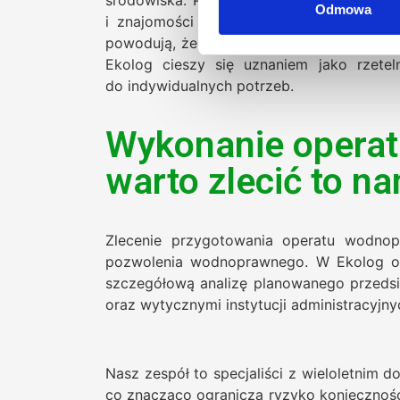
Odmowa
i znajomości obowiązujących przepisów.
powodują, że coraz więcej inwestorów dec
Ekolog cieszy się uznaniem jako rzete
do indywidualnych potrzeb.
Wykonanie opera
warto zlecić to n
Zlecenie przygotowania operatu wodno
pozwolenia wodnoprawnego. W Ekolog ofe
szczegółową analizę planowanego przedsi
oraz wytycznymi instytucji administracyj
Nasz zespół to specjaliści z wieloletnim 
co znacząco ogranicza ryzyko koniecznośc