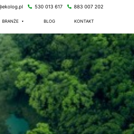
@ekolog.pl
530 013 617
883 007 202
BRANŻE
BLOG
KONTAKT