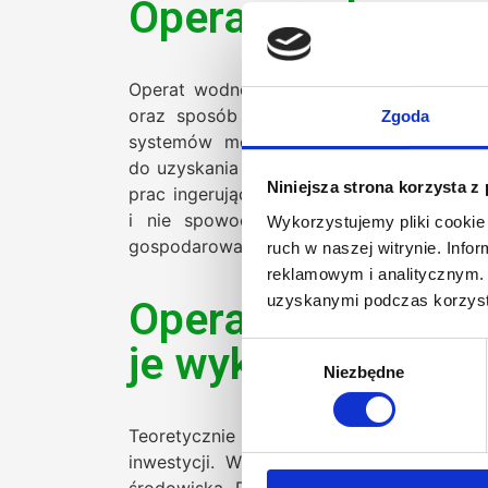
Operat wodnopraw
Operat wodnoprawny jest niezbędny zaw
oraz sposób ich użytkowania. Dotyczy 
Zgoda
systemów melioracyjnych czy różnego 
do uzyskania pozwolenia wodnoprawnego,
Niniejsza strona korzysta z
prac ingerujących w środowisko wodne. D
i nie spowoduje negatywnych skutkó
Wykorzystujemy pliki cookie 
gospodarowania wodą.
ruch w naszej witrynie. Inf
reklamowym i analitycznym. 
uzyskanymi podczas korzysta
Operaty wodnopr
je wykonywać?
Wybór
Niezbędne
zgody
Teoretycznie sporządzenie operatu wodn
inwestycji. W praktyce jednak jest to 
środowiska. Precyzyjna analiza wpływu 