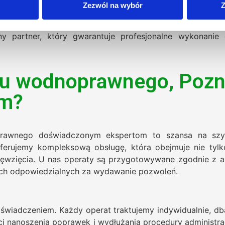
Zezwól na wybór
Z
 Złożoność procedury oraz ryzyko popełnienia błędów
yduje się na powierzenie tego zadania specjalistycznym f
lny partner, który gwarantuje profesjonalne wykonan
tu wodnoprawnego, Pozn
am?
prawnego doświadczonym ekspertom to szansa na szybk
rujemy kompleksową obsługę, która obejmuje nie tylko
ęwzięcia. U nas operaty są przygotowywane zgodnie z a
nych odpowiedzialnych za wydawanie pozwoleń.
doświadczeniem. Każdy operat traktujemy indywidualnie, dba
i nanoszenia poprawek i wydłużania procedury administrac