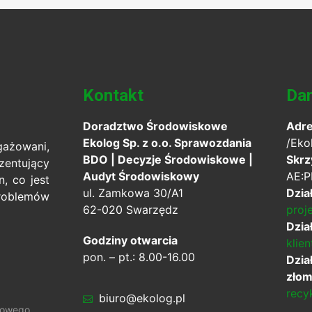
Kontakt
Da
Doradztwo Środowiskowe
Adr
Ekolog Sp. z o.o. Sprawozdania
/Eko
żowani,
BDO | Decyzje Środowiskowe |
Skrz
ntujący
Audyt Środowiskowy
AE:P
, co jest
ul. Zamkowa 30/A1
Dzia
oblemów
62-020 Swarzędz
proj
Dział
Godziny otwarcia
klie
pon. – pt.: 8.00-16.00
Dzia
złom
recy
biuro@ekolog.pl
dowego