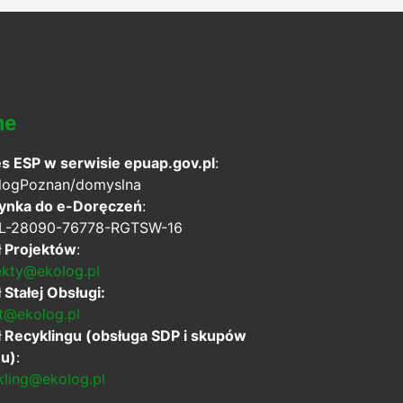
ne
es ESP
w serwisie epuap.gov.pl
:
logPoznan/domyslna
ynka do e-Doręczeń
:
L-28090-76778-RGTSW-16
ł Projektów
:
ekty@ekolog.pl
 Stałej Obsługi:
nt@ekolog.pl
ł Recyklingu
(obsługa SDP i skupów
u)
:
kling@ekolog.pl