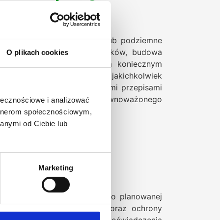
 potrzebny?
ć na wody powierzchniowe lub podziemne
ików wodnych, regulacja cieków, budowa
O plikach cookies
dnoprawnego jest warunkiem koniecznym
łożone przed rozpoczęciem jakichkolwiek
 jest zgodne z obowiązującymi przepisami
uczowe znaczenie dla zrównoważonego
ołecznościowe i analizować
artnerom społecznościowym,
anymi od Ciebie lub
może
Marketing
stęp do pełnych informacji o planowanej
 prawa wodnego, hydrologii oraz ochrony
wanie dokumentacji wymaga doświadczenia