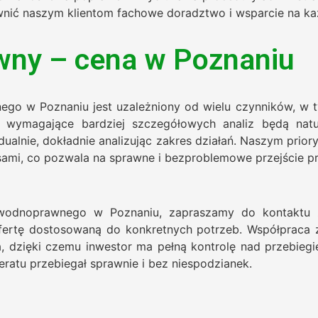
nić naszym klientom fachowe doradztwo i wsparcie na ka
wny – cena w Poznaniu
go w Poznaniu jest uzależniony od wielu czynników, w ty
e wymagające bardziej szczegółowych analiz będą natu
alnie, dokładnie analizując zakres działań. Naszym priory
sami, co pozwala na sprawne i bezproblemowe przejście pr
 wodnoprawnego w Poznaniu, zapraszamy do kontaktu
fertę dostosowaną do konkretnych potrzeb. Współpraca z
ia, dzięki czemu inwestor ma pełną kontrolę nad przebie
ratu przebiegał sprawnie i bez niespodzianek.